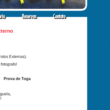
ário
Reservas
Contato
terno
Fotos Externas).
fotografo!
s Prova de Toga
guela,
!