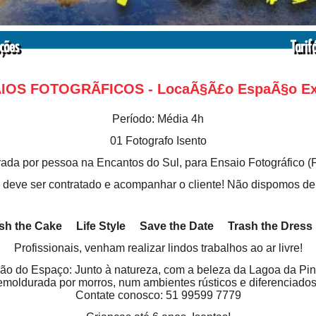
ções
Tarif
IOS FOTOGRÃFICOS - LocaÃ§Ã£o EspaÃ§o Ex
Período: Média 4h
01 Fotografo Isento
rada por pessoa na Encantos do Sul, para Ensaio Fotográfico (
 deve ser contratado e acompanhar o cliente! Não dispomos de 
sh the Cake
Life Style
Save the Date
Trash the Dres
Profissionais,
venham
realizar lindos trabalhos ao ar livre!
ão do Espaço: Junto à natureza, com a beleza da Lagoa da Pin
emoldurada por morros, num ambientes rústicos e diferenciados
Contate conosco: 51 99599 7779