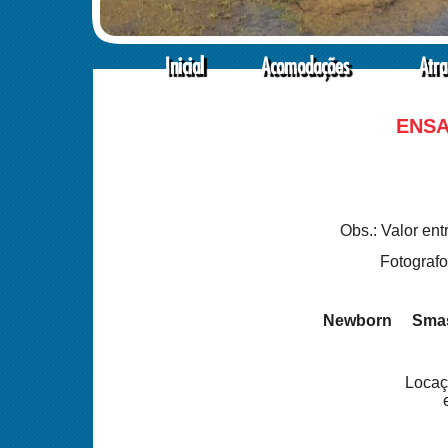
Inicial
Acomodações
Atra
ENSA
Obs.: Valor ent
Fotografo
Newborn
Sma
Locaç